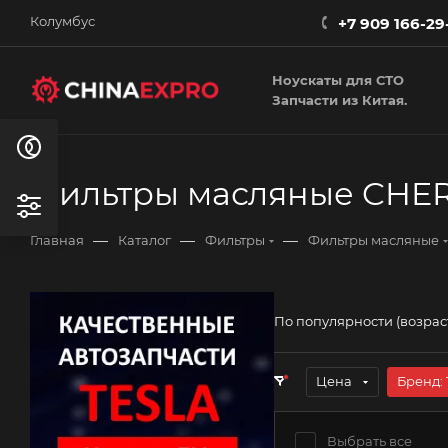
Колумбус
+7 909 166-29
Ноускаты для СТО
Запчасти из Китая.
Фильтры масляные CHE
—
—
—
Главная
Каталог
Фильтры
Фильтры масляные
По популярности (возра
Цена
Бренд
: 
Выбрать все