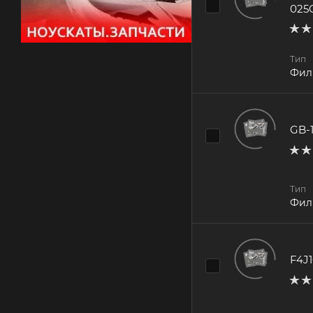
025
Тип
Фил
GB-
Тип
Фил
F4J