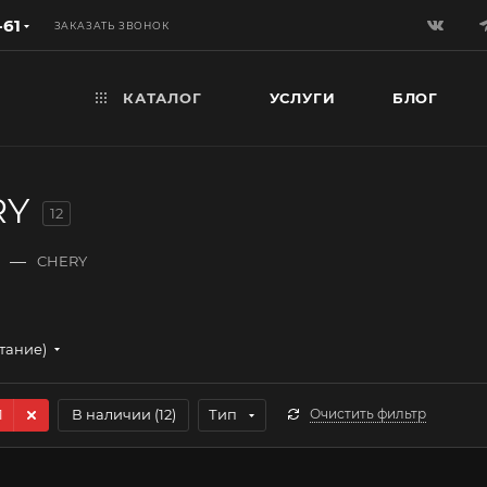
-61
ЗАКАЗАТЬ ЗВОНОК
КАТАЛОГ
УСЛУГИ
БЛОГ
RY
12
—
CHERY
стание)
1
В наличии (
12
)
Тип
Очистить фильтр