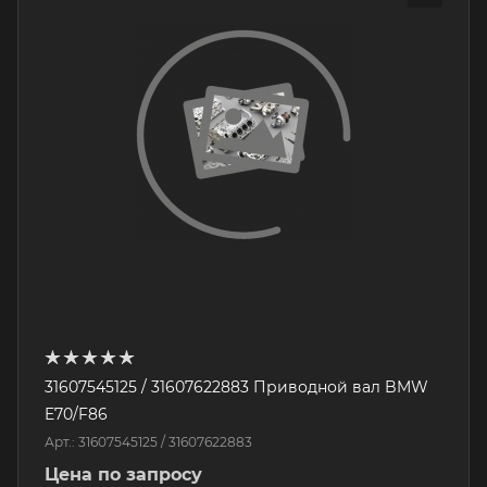
31607545125 / 31607622883 Приводной вал BMW
E70/F86
Арт.: 31607545125 / 31607622883
Цена по запросу