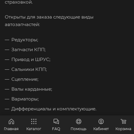
страховкой.
Открыты для заказа следующие виды
автозапчастей:
Редукторы;
Запчасти КПП;
Привод и ШРУС;
Сальники КПП;
Сцепление;
Валы карданные;
Вариаторы;
Дифференциалы и комплектующие.
Мы гарантируем отличные цены и самое высокое
Главная
Каталог
FAQ
Помощь
Кабинет
Корзина