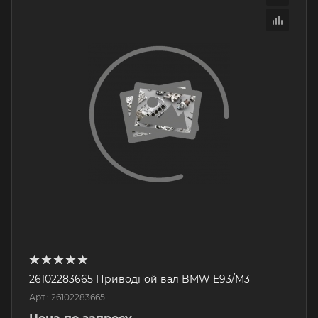
26102283665 Приводной вал BMW E93/M3
Арт.: 26102283665