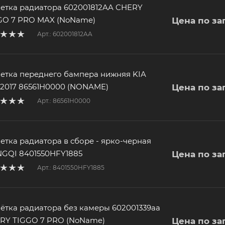
етка радиатора 602001812AA CHERY
GO 7 PRO MAX (NoName)
Цена по за
Арт.: 602001812AA
етка переднего бампера нижняя KIA
 2017 86561H0000 (NONAME)
Цена по за
Арт.: 86561H0000
етка радиатора в сборе - ярко-черная
GQI 8401550HFY1885
Цена по за
Арт.: 8401550HFY1885
ётка радиатора без камеры 602001339aa
RY TIGGO 7 PRO (NoName)
Цена по за