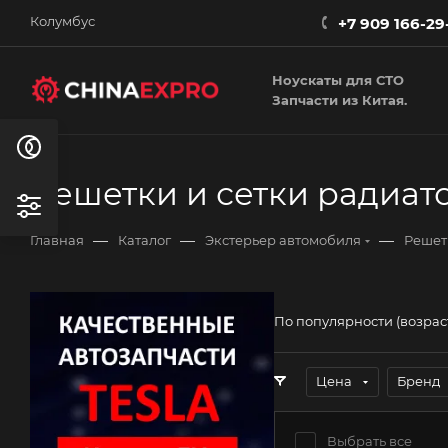
Колумбус
+7 909 166-29
Ноускаты для СТО
Запчасти из Китая.
Решетки и сетки радиат
—
—
—
Главная
Каталог
Экстерьер автомобиля
Решет
По популярности (возра
Цена
Бренд
Выбрать все