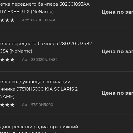
етка переднего бампера 602001893AA
RY EXEED LX (NoName)
Цена по за
Арт.: 602001893AA
етка переднего бампера 2803201U3482
 JS4 (NoName)
Цена по за
Арт.: 2803201U3482
етка воздуховода вентиляции
ажника 97510H5000 KIA SOLARIS 2
Цена по за
NAME)
Арт.: 97510H5000
динг решетки радиатора нижний