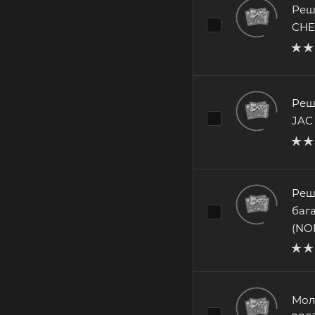
Реш
CHE
Реш
JAC
Реш
баг
(NO
Мол