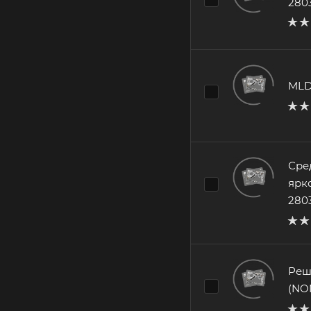
2803
MLD
Сре
ярк
280
Реш
(NO