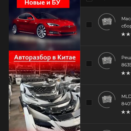
Мас
сбо
Реш
863
MLD
840