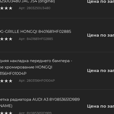
250U3480 JAC JS4 (original)
Цена по за
Арт.: 2803250U3480
G-GRILLE HONGQI 8401681HF02885
Цена по за
Арт.: 8401681HF02885
дняя накладка переднего бампера -
ое хромирование HONGQI
Цена по за
3156HF01004P
Арт.: 2803156HF01004P
етка радиатора AUDI A3 8Y0853651D9B9
NAME)
Цена по за
Арт.: 8Y0853651D9B9