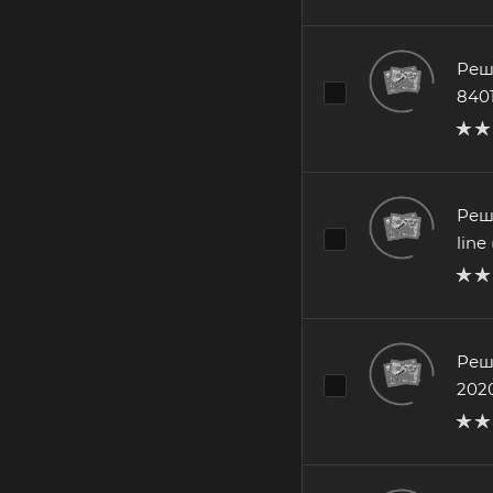
Реш
840
Реш
lin
Реш
202