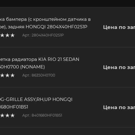
ка бампера (с кронштейном датчика в
ре), задняя HONGQI 2804X40HF02S1P
Цена по за
Арт.: 2804X40HF02S1P
етка радиатора KIA RIO 21 SEDAN
50H0700 (NONAME)
Цена по за
Арт.: 86350H0700
G-GRILLE ASSY,RH,UP HONGQI
1680HF01BS1
Цена по за
Арт.: 8401680HF01BS1