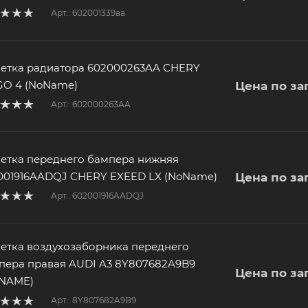
Арт.: 602001339aa
етка радиатора 602000263AA CHERY
GO 4 (NoName)
Цена по за
Арт.: 602000263AA
етка переднего бампера нижняя
001916AADQJ CHERY EXEED LX (NoName)
Цена по за
Арт.: 602001916AADQJ
етка воздухозаборника переднего
пера правая AUDI A3 8Y807682A9B9
Цена по за
NAME)
Арт.: 8Y807682A9B9