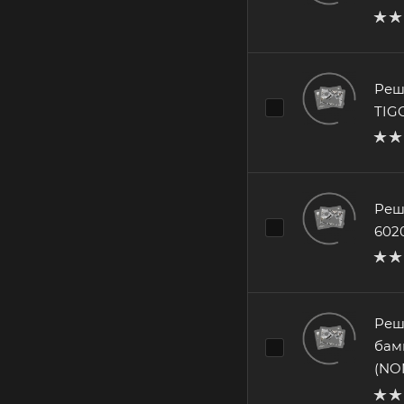
Реш
TIG
Реш
602
Реш
бам
(NO