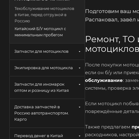
Техобслуживание мотоциклов
Подготовим ваш мо
в Китае, перед отгрузкой в
Распаковал, завёл
Россию
Китайский Б/У мотоцикл с
минимальным пробегом
Ремонт, ТО
мотоцикло
Запчасти для мотоциклов
После покупки мотоц
Экипировка для мотоцикла
если он б/у или прие
обслуживание
: заме
Запчасти для иномарок
системы, проверка эл
оптом и розницу из Китая
Если мотоцикл побыв
Доставка запчастей в
повреждённые детали
Россию автотранспортом.
Карго
Также предлагаем
пр
расходников, настрой
Перевод денег в Китай