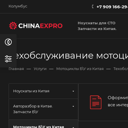
Колумбус
+7 909 166-29
Ноускаты для СТО
Запчасти из Китая.
Техобслуживание мотоци
—
—
—
Главная
Услуги
Мотоциклы Б\У из Китая
Техобс
Ноускаты из Китая
Оформите
все инт
Авторазбор в Китае.
Запчасти Б\У
Мотоциклы Б\У из Китая