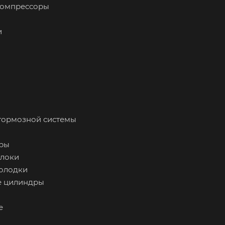
 компрессоры
и
 тормозной системы
оры
блоки
колодки
е цилиндры
е