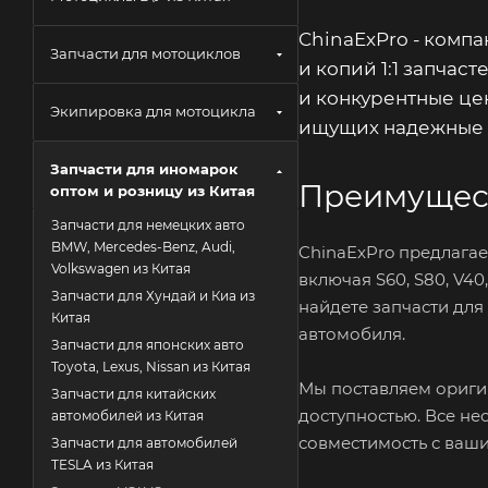
ChinaExPro - комп
Запчасти для мотоциклов
и копий 1:1 запчас
и конкурентные це
Экипировка для мотоцикла
ищущих надежные и
Запчасти для иномарок
Преимущест
оптом и розницу из Китая
Запчасти для немецких авто
BMW, Mercedes-Benz, Audi,
ChinaExPro предлагае
Volkswagen из Китая
включая S60, S80, V40
Запчасти для Хундай и Киа из
найдете запчасти для
Китая
автомобиля.
Запчасти для японских авто
Toyota, Lexus, Nissan из Китая
Мы поставляем оригин
Запчасти для китайских
доступностью. Все не
автомобилей из Китая
совместимость с ваш
Запчасти для автомобилей
TESLA из Китая