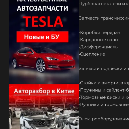
•Турбонагнетатели и
Запчасти трансмисси
•Коробки передач
•Карданные валы
•Дифференциалы
•Сцепление
Запчасти подвески и
•Стойки и амортизат
•Пружины и сайлент-
•Тормозные диски и 
•Ручники и тормозны
Электрооборудовани