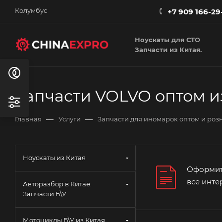
Колумбус
+7 909 166-29
Ноускаты для СТО
Запчасти из Китая.
Запчасти VOLVO оптом и
—
—
Главная
Услуги
Запчасти для иномарок оптом и роз
Ноускаты из Китая
Оформите
все инт
Авторазбор в Китае.
Запчасти Б\У
Мотоциклы Б\У из Китая