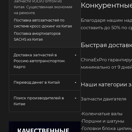
Запчасти VOLVO оптом из
Конкурентны
Китая. Существенная экономия
на ремонте.
Благодаря нашим над
Поставка автозапчастей по
системе кросс-докинг из Китая
составить до 50% по 
Поставка амортизаторов
SACHS из Китая
Быстрая достав
Доставка запчастей в
ChinaExPro гарантиру
Россию автотранспортом.
Карго
минимально от 9 дней
Перевод денег в Китай
Наши категории з
Поиск производителей в
Запчасти двигателя
Китае
•Коленчатые валы
•Поршни и шатуны
•Головки блока цили