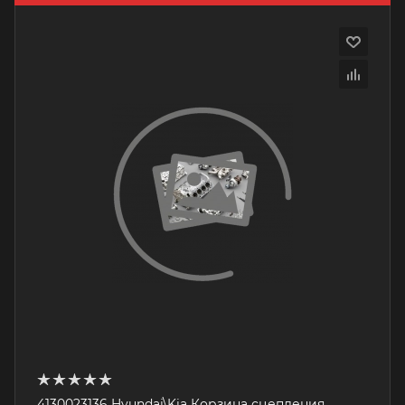
4130023136 Hyundai\Kia Корзина сцепления