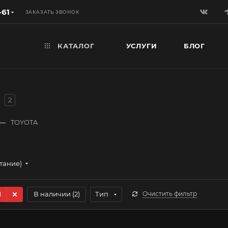
-61
ЗАКАЗАТЬ ЗВОНОК
КАТАЛОГ
УСЛУГИ
БЛОГ
2
—
TOYOTA
стание)
1
В наличии (
2
)
Тип
Очистить фильтр