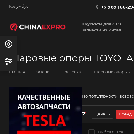
Колумбус
+7 909 166-29
Ноускаты для СТО
Запчасти из Китая.
Шаровые опоры TOYOTA
—
—
—
Главная
Каталог
Подвеска
Шаровые опоры
По популярности (возра
Цена
Бренд
: 
Выбрать все