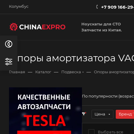
Колумбус
+7 909 166-29
Ноускаты для СТО
Запчасти из Китая.
Опоры амортизатора VA
—
—
—
Главная
Каталог
Подвеска
Опоры амортизато
По популярности (возра
Цена
Бренд
: 
Выбрать все