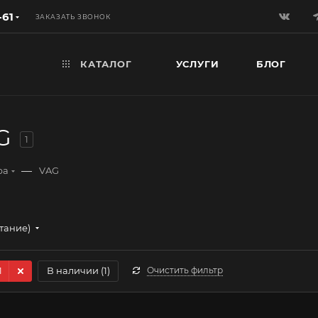
-61
ЗАКАЗАТЬ ЗВОНОК
КАТАЛОГ
УСЛУГИ
БЛОГ
G
1
—
ра
VAG
стание)
1
В наличии (
1
)
Очистить фильтр