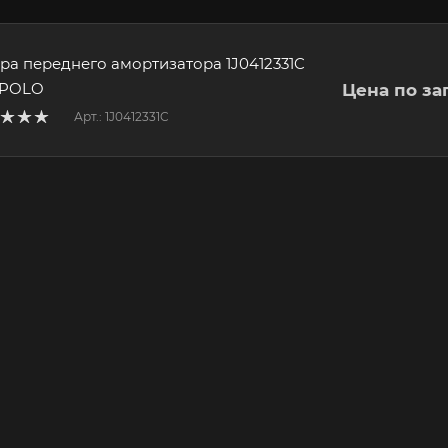
ра переднего амортизатора 1J0412331C
POLO
Цена по за
Арт.: 1J0412331C