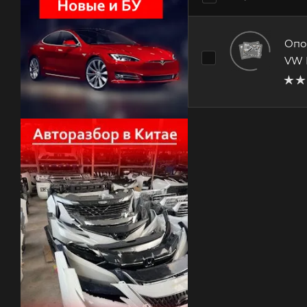
Опо
VW 