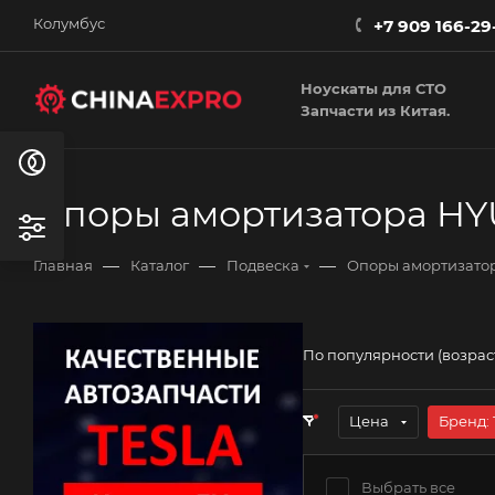
Колумбус
+7 909 166-29
Ноускаты для СТО
Запчасти из Китая.
Опоры амортизатора HYU
—
—
—
Главная
Каталог
Подвеска
Опоры амортизато
По популярности (возра
Цена
Бренд
: 
Выбрать все