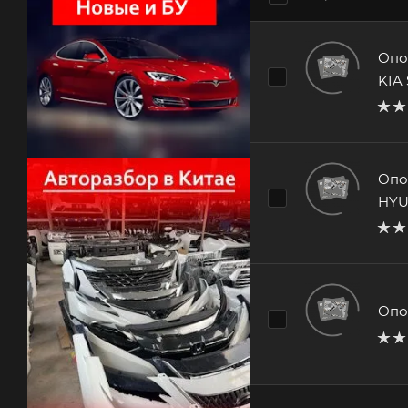
Опо
KIA
Опо
HYU
Опо