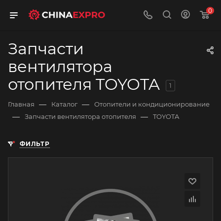
0
Запчасти
вентилятора
отопителя TOYOTA
1
—
—
Главная
Каталог
Отопители и кондиционирование
—
—
Запчасти вентилятора отопителя
TOYOTA
ФИЛЬТР