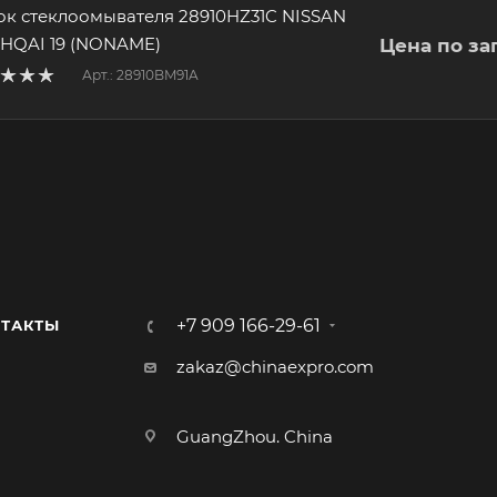
ок стеклоомывателя 28910HZ31C NISSAN
HQAI 19 (NONAME)
Цена по за
Арт.: 28910BM91A
+7 909 166-29-61
ТАКТЫ
zakaz@chinaexpro.com
GuangZhou. China