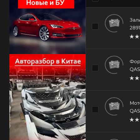
Зал
289
Фор
QAS
Мот
QAS