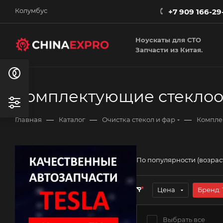
Колумбус
+7 909 166-29
Ноускаты для СТО
Запчасти из Китая.
Комплектующие стеклоо
—
—
—
Главная
Каталог
Очистка стекол и фар
Компле
По популярности (возра
Цена
Бренд
: 
Выбрать все