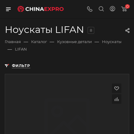
0
Ноускаты LIFAN
8
—
—
—
Главная
Каталог
Кузовные детали
Ноускаты
—
LIFAN
ФИЛЬТР