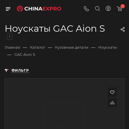
0
Ноускаты GAC Aion S
1
—
—
—
Главная
Каталог
Кузовные детали
Ноускаты
—
GAC Aion S
ФИЛЬТР