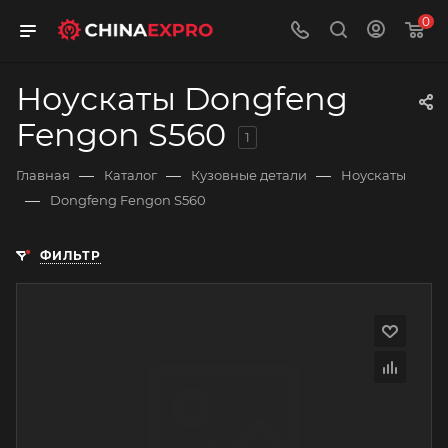
0
Ноускаты Dongfeng
Fengon S560
1
—
—
—
Главная
Каталог
Кузовные детали
Ноускаты
—
Dongfeng Fengon S560
ФИЛЬТР