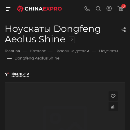
0
Ноускаты Dongfeng
Aeolus Shine
2
—
—
—
Главная
Каталог
Кузовные детали
Ноускаты
—
Dongfeng Aeolus Shine
ФИЛЬТР