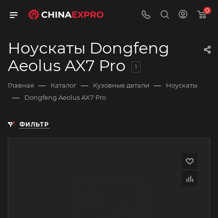
0
Ноускаты Dongfeng
Aeolus AX7 Pro
1
—
—
—
Главная
Каталог
Кузовные детали
Ноускаты
—
Dongfeng Aeolus AX7 Pro
ФИЛЬТР