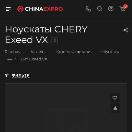
0
Ноускаты CHERY
Exeed VX
2
—
—
—
Главная
Каталог
Кузовные детали
Ноускаты
—
CHERY Exeed VX
ФИЛЬТР