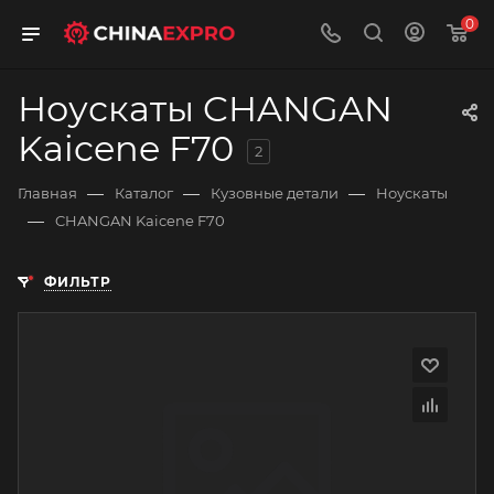
0
Ноускаты CHANGAN
Kaicene F70
2
—
—
—
Главная
Каталог
Кузовные детали
Ноускаты
—
CHANGAN Kaicene F70
ФИЛЬТР