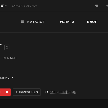
-61
ЗАКАЗАТЬ ЗВОНОК
КАТАЛОГ
УСЛУГИ
БЛОГ
T
2
—
RENAULT
стание)
1
В наличии (
2
)
Очистить фильтр