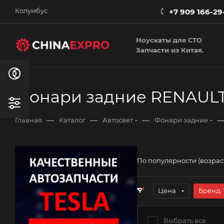
Колумбус
+7 909 166-29
Ноускаты для СТО
Запчасти из Китая.
Фонари задние RENAUL
—
—
—
Главная
Каталог
Автосвет
Фонари задние
По популярности (возра
Цена
Бренд
: 
Выбрать все