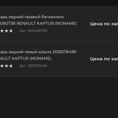
арь задний правый багажника
508073R RENAULT KAPTUR (NONAME)
Цена по за
Арт.: 265508073R
арь задний левый крыла 265557849R
AULT KAPTUR (NONAME)
Цена по за
Арт.: 265557849R