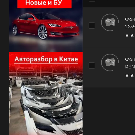
Фон
265
Фон
REN