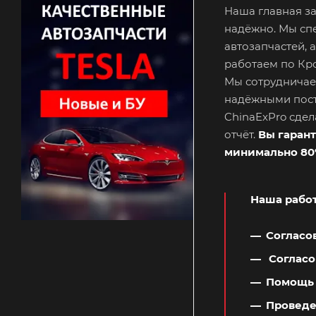
Наша главная з
надёжно. Мы сп
автозапчастей, 
работаем по Кро
Мы сотрудничае
надёжными пос
ChinaExPro сдел
отчёт.
Вы гаран
минимально 80
Наша работ
Согласо
Согласо
Помощь 
Проведе