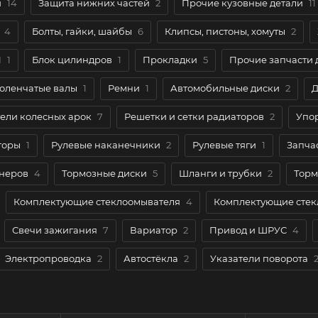
й
14
Защита нижних частей
2
Прочие кузовные детали
11
4
Болты, гайки, шайбы
6
Клипсы, пистоны, хомуты
2
П
1
Блок цилиндров
1
Прокладки
5
Прочие запчасти 
коленчатые валы
1
Ремни
1
Автомобильные диски
2
Д
ели колесных арок
7
Решетки и сетки радиаторов
2
Упор
торы
1
Рулевые наканечники
2
Рулевые тяги
1
Запча
онеров
4
Тормозные диски
5
Шланги и трубки
2
Торм
Комплектующие стеклоомывателя
4
Комплектующие стек
Свечи зажигания
7
Вариатор
2
Привод и ШРУС
4
Электропроводка
2
Автостёкла
2
Указатели поворота