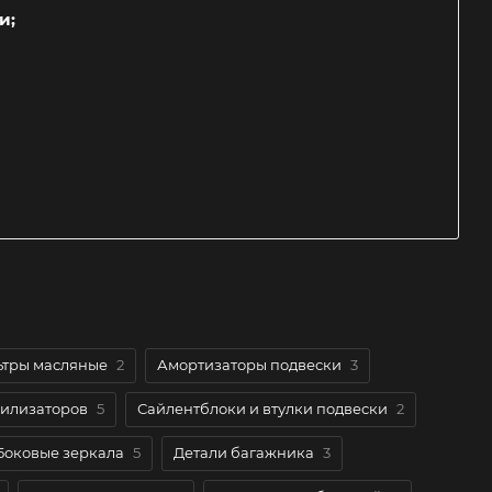
и;
тры масляные
2
Амортизаторы подвески
3
билизаторов
5
Сайлентблоки и втулки подвески
2
Боковые зеркала
5
Детали багажника
3