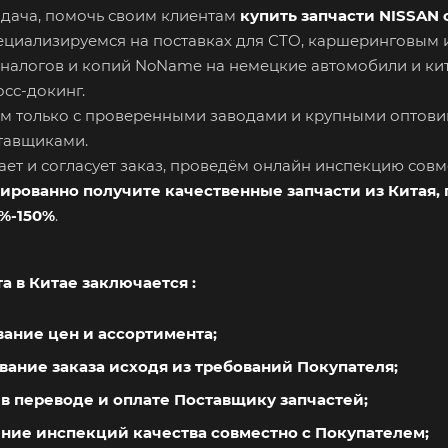
адача, помочь своим клиентам
купить запчасти NISSAN 
ециализируемся на поставках для СТО, каршеринговым
аналогов и копий NoName на немецкие автомобили и ки
сс-докинг.
м только с проверенными заводами и крупными оптови
тавщиками.
ает и согласует заказ, проведём онлайн инспекцию совм
тированно получите качественные запчасти из Китая
%-150%
.
а в Китае заключается
:
вание цен и ассортимента;
вание заказа исходя из требований Покупателя;
в переводе и оплате Поставщику запчастей;
ние инспекций качества совместно с Покупателем;