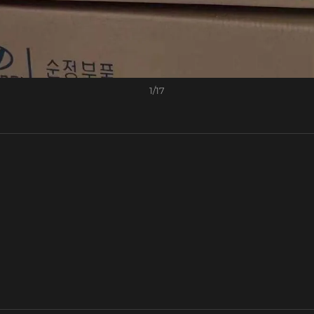
1
/
17