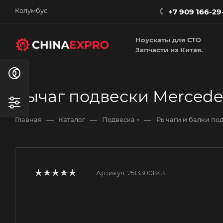
Колумбус
+7 909 166-29
Ноускаты для СТО
Запчасти из Китая.
Рычаг подвески Mercedes
—
—
—
Главная
Каталог
Подвеска
Рычаги и балки по
Артикул:
2513300843