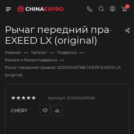
0
Рычаг передний правый
EXEED LX (original)
—
—
—
Главная
Каталог
Подвеска
—
Рычаги и балки подвески
Рычаг передний правый 202000497AB CHERY EXEED LX
(original)
Артикул:
202000497AB
CHERY