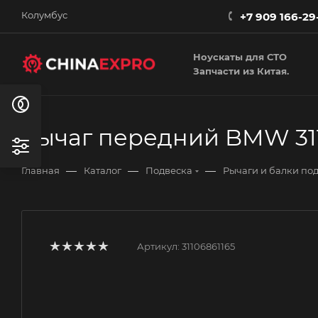
Колумбус
+7 909 166-29
Ноускаты для СТО
Запчасти из Китая.
Рычаг передний BMW 311
—
—
—
Главная
Каталог
Подвеска
Рычаги и балки по
Артикул:
31106861165