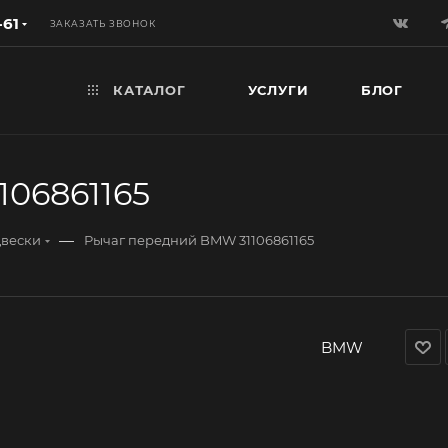
-61
ЗАКАЗАТЬ ЗВОНОК
КАТАЛОГ
УСЛУГИ
БЛОГ
06861165
—
двески
Рычаг передний BMW 31106861165
BMW