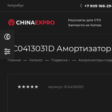
Колумбус
+7 909 166-29
Ноускаты для СТО
Запчасти из Китая.
3C0413031D Амортизатор
—
—
—
Главная
Каталог
Подвеска
Амортизаторы под
Артикул:
3C0413031D