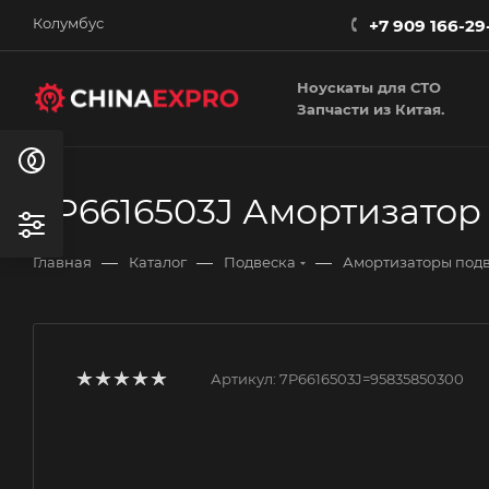
Колумбус
+7 909 166-29
Ноускаты для СТО
Запчасти из Китая.
7P6616503J Амортизатор 
—
—
—
Главная
Каталог
Подвеска
Амортизаторы под
Артикул:
7P6616503J=95835850300