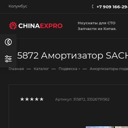
Колумбус
+7 909 166-29
Ноускаты для СТО
Запчасти из Китая.
315872 Амортизатор SACH
—
—
—
Главная
Каталог
Подвеска
Амортизаторы под
Артикул:
315872, 33526791562