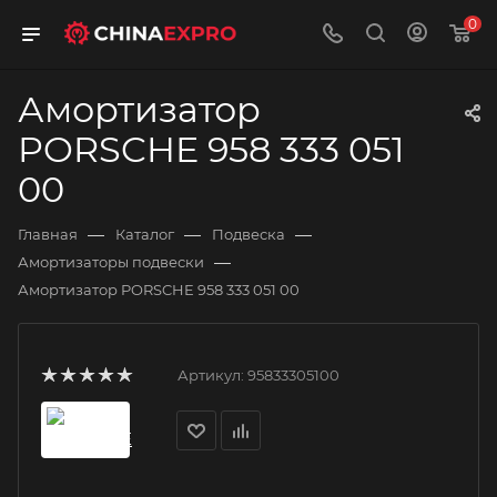
0
Амортизатор
PORSCHE 958 333 051
00
—
—
—
Главная
Каталог
Подвеска
—
Амортизаторы подвески
Амортизатор PORSCHE 958 333 051 00
Артикул:
95833305100