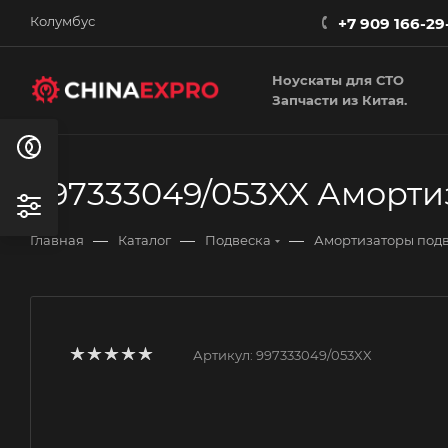
Колумбус
+7 909 166-29
Ноускаты для СТО
Запчасти из Китая.
997333049/053XX Амортиз
—
—
—
Главная
Каталог
Подвеска
Амортизаторы под
Артикул:
997333049/053XX