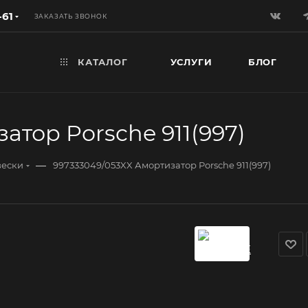
-61
ЗАКАЗАТЬ ЗВОНОК
КАТАЛОГ
УСЛУГИ
БЛОГ
атор Porsche 911(997)
—
вески
997333049/053XX Амортизатор Porsche 911(997)