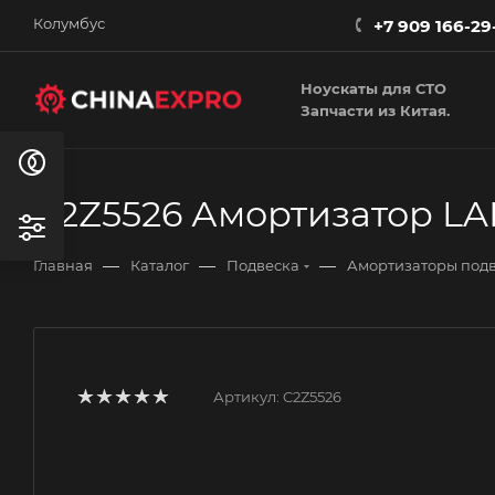
Колумбус
+7 909 166-29
Ноускаты для СТО
Запчасти из Китая.
C2Z5526 Амортизатор L
—
—
—
Главная
Каталог
Подвеска
Амортизаторы под
Артикул:
C2Z5526