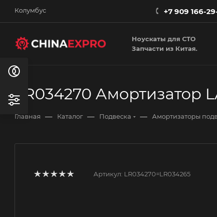
Колумбус
+7 909 166-29
Ноускаты для СТО
Запчасти из Китая.
LR034270 Амортизатор 
—
—
—
Главная
Каталог
Подвеска
Амортизаторы под
Артикул:
LR034270=LR034265