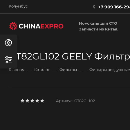
Колумбус
+7 909 166-29
Ноускаты для СТО
Запчасти из Китая.
GT82GL102 GEELY Фильт
—
—
—
Главная
Каталог
Фильтры
Фильтры воздушные
Артикул:
GT82GL102