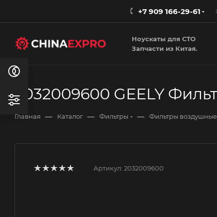
+7 909 166-29-61
Ноускаты для СТО
Запчасти из Китая.
2032009600 GEELY Филь
—
—
—
Главная
Каталог
Фильтры
Фильтры воздушные
Артикул:
2032009600