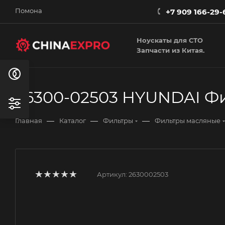
Помона
+7 909 166-29-
Ноускаты для СТО
Запчасти из Китая.
26300-02503 HYUNDAI Ф
—
—
—
Главная
Каталог
Фильтры
Фильтры масляные
Артикул:
2630002503