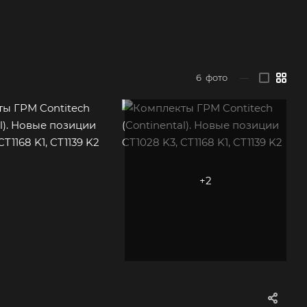
6
фото
—