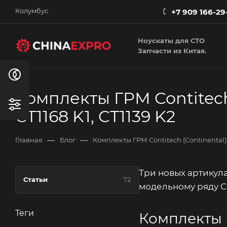
Колумбус
+7 909 166-29
Ноускаты для СТО
Запчасти из Китая.
Комплекты ГРМ Contitech
CT1168 K1, CT1139 K2
—
—
Главная
Блог
Комплекты ГРМ Contitech (Continental).
Три новых артикул
Статьи
72
модельному ряду Co
Теги
Комплекты Г