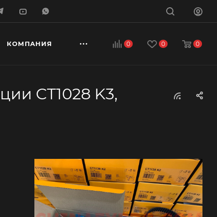
КОМПАНИЯ
0
0
0
ции CT1028 K3,