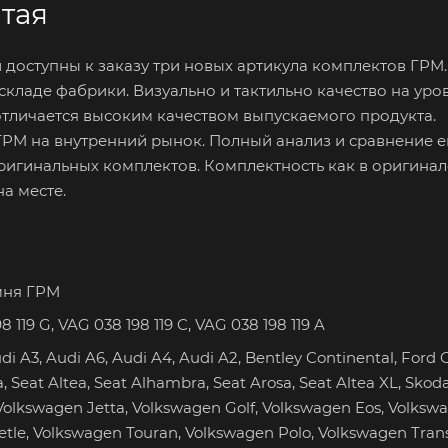
итая
доступны к заказу три новых артикула комплектов ГРМ.
складе фабрики. Визуально и тактильно качество на уро
отличается высоким качеством выпускаемого продукта.
ГРМ на внутренний рынок. Полный анализ и сравнение 
оригинальных комплектов. Комплектность как в оригинал
а месте.
мня ГРМ
 119 G, VAG 038 198 119 C, VAG 038 198 119 A
i A3, Audi A6, Audi A4, Audi A2, Bentley Continental, Ford Ga
, Seat Altea, Seat Alhambra, Seat Arosa, Seat Altea XL, Sko
olkswagen Jetta, Volkswagen Golf, Volkswagen Eos, Volksw
le, Volkswagen Touran, Volkswagen Polo, Volkswagen Trans