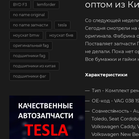
оптом из К
BYD F3
lemforder
no name original
Со следующей недели 
no name запчасти
tesla
Сегодня смотрели на 
ноускат bmw
ноускат бмв
оригинала. Фабрика 
Поставляет запчасти 
оригинальный fag
не делали. Пока нет 
подшипники fag
Все бумажки и гайки н
подшипники из китая
Характеристики
подшипники фаг
Тип - Комплект ре
OE-код - VAG 038 198
Совмести́мость - Aud
Toledo, Seat Cordoba
Volkswagen Caddy, V
Volkswagen New Beet